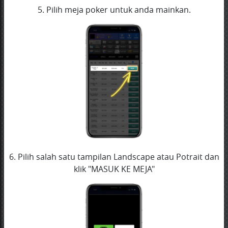
5. Pilih meja poker untuk anda mainkan.
6. Pilih salah satu tampilan Landscape atau Potrait dan
klik "MASUK KE MEJA"