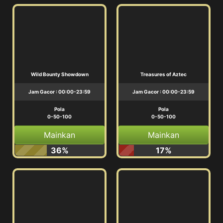
Wild Bounty Showdown
Treasures of Aztec
Jam Gacor : 00:00-23:59
Jam Gacor : 00:00-23:59
Pola
Pola
0-50-100
0-50-100
Mainkan
Mainkan
36%
17%