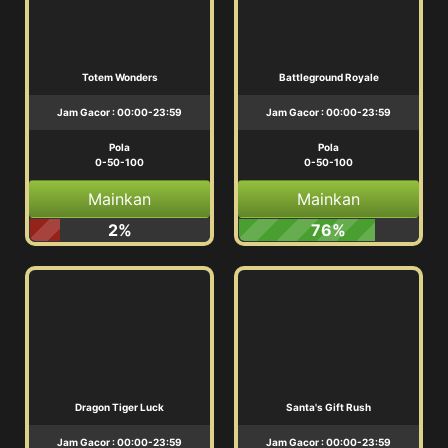
Totem Wonders
Battleground Royale
Jam Gacor : 00:00-23:59
Jam Gacor : 00:00-23:59
Pola
Pola
0-50-100
0-50-100
Mainkan
Mainkan
2%
76%
Dragon Tiger Luck
Santa's Gift Rush
Jam Gacor : 00:00-23:59
Jam Gacor : 00:00-23:59