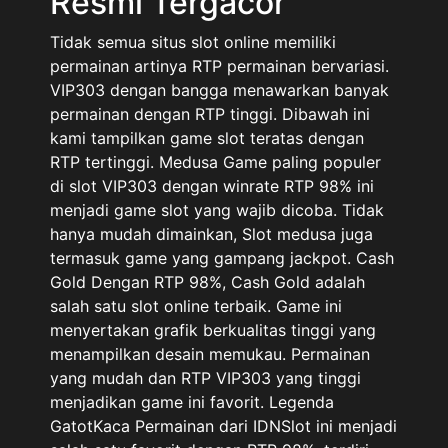
Resmi Tergacor
Tidak semua situs slot online memiliki
permainan artinya RTP permainan bervariasi.
VIP303 dengan bangga menawarkan banyak
permainan dengan RTP tinggi. Dibawah ini
kami tampilkan game slot teratas dengan
RTP tertinggi. Medusa Game paling populer
di slot VIP303 dengan winrate RTP 98% ini
menjadi game slot yang wajib dicoba. Tidak
hanya mudah dimainkan, Slot medusa juga
termasuk game yang gampang jackpot. Cash
Gold Dengan RTP 98%, Cash Gold adalah
salah satu slot online terbaik. Game ini
menyertakan grafik berkualitas tinggi yang
menampilkan desain memukau. Permainan
yang mudah dan RTP VIP303 yang tinggi
menjadikan game ini favorit. Legenda
GatotKaca Permainan dari IDNSlot ini menjadi