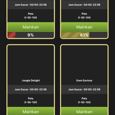
Jam Gacor : 00:00-23:59
Jam Gacor : 00:00-23:59
Pola
Pola
0-50-100
0-50-100
Mainkan
Mainkan
9%
61%
Jungle Delight
Gem Saviour
Jam Gacor : 00:00-23:59
Jam Gacor : 00:00-23:59
Pola
Pola
0-50-100
0-50-100
Mainkan
Mainkan