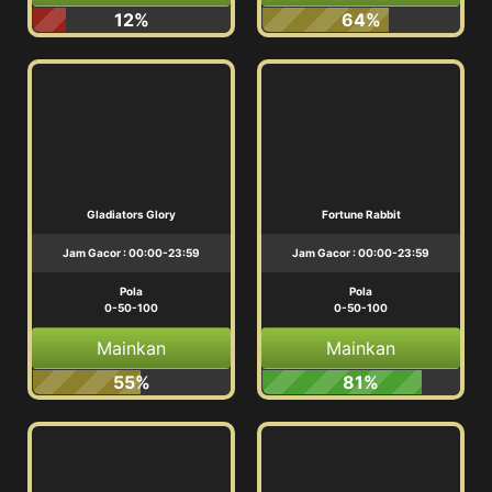
12%
64%
Gladiators Glory
Fortune Rabbit
Jam Gacor : 00:00-23:59
Jam Gacor : 00:00-23:59
Pola
Pola
0-50-100
0-50-100
Mainkan
Mainkan
55%
81%