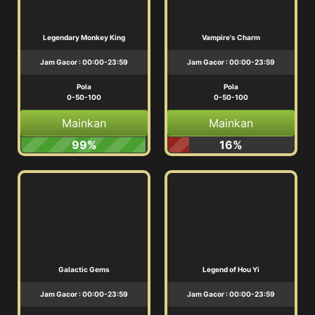
Legendary Monkey King
Vampire's Charm
Jam Gacor : 00:00-23:59
Jam Gacor : 00:00-23:59
Pola
Pola
0-50-100
0-50-100
Mainkan
Mainkan
99%
16%
Galactic Gems
Legend of Hou Yi
Jam Gacor : 00:00-23:59
Jam Gacor : 00:00-23:59