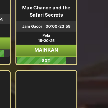
Max Chance and the
Safari Secrets
59
Jam Gacor : 00:00-23:59
Pola
15-20-25
MAINKAN
83%