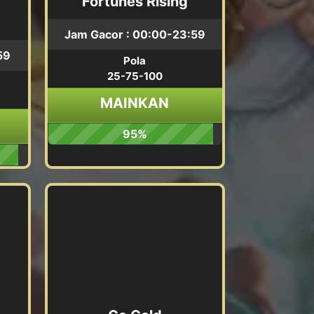
Fortunes Rising
Jam Gacor : 00:00-23:59
59
Pola
25-75-100
MAINKAN
95%