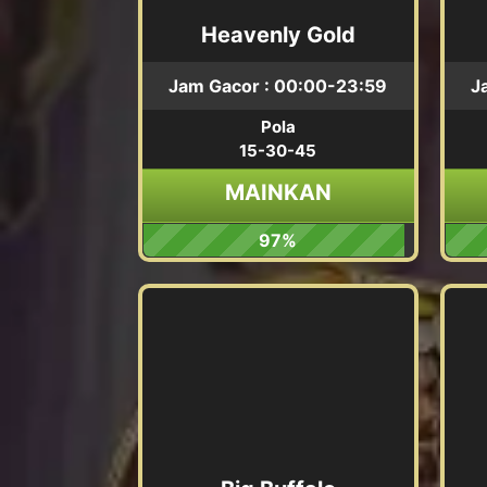
Heavenly Gold
Jam Gacor : 00:00-23:59
J
Pola
15-30-45
MAINKAN
97%