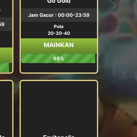
Go Gold
e
Jam Gacor : 00:00-23:59
59
Pola
20-30-40
MAINKAN
98%