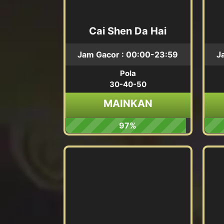
Cai Shen Da Hai
Jam Gacor : 00:00-23:59
J
Pola
30-40-50
MAINKAN
97%