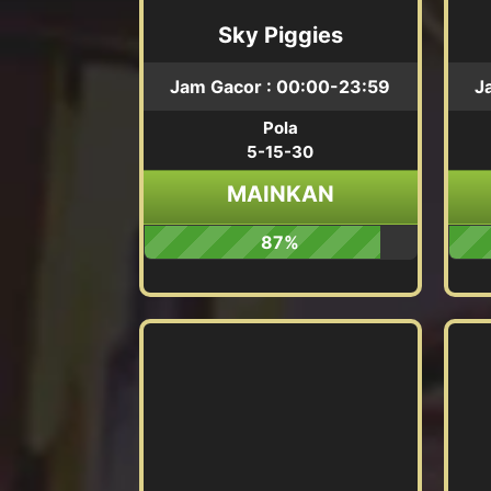
Sky Piggies
Jam Gacor : 00:00-23:59
J
Pola
5-15-30
MAINKAN
87%