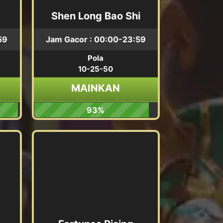
Shen Long Bao Shi
59
Jam Gacor : 00:00-23:59
Pola
10-25-50
MAINKAN
93%