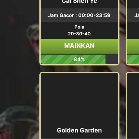
Cai Shen Ye
Jam Gacor : 00:00-23:59
J
Pola
20-30-40
MAINKAN
84%
Golden Garden